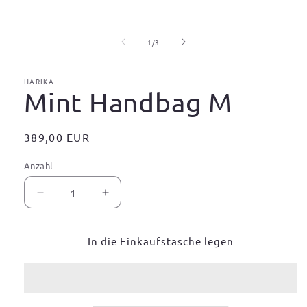
Medien
1
in
von
1
/
3
Modal
öffnen
HARIKA
Mint Handbag M
Normaler
389,00 EUR
Preis
Anzahl
Verringere
Erhöhe
die
die
Menge
Menge
In die Einkaufstasche legen
für
für
Mint
Mint
Handbag
Handbag
M
M